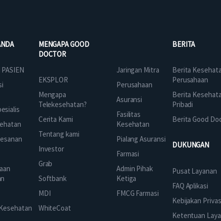
ANDA
MENGAPA GOOD
BERITA
DOCTOR
Jaringan Mitra
 PASIEN
Berita Kesehat
EKSPLOR
Perusahaan
Perusahaan
si
Mengapa
Berita Kesehat
Asuransi
Telekesehatan?
Pribadi
sialis
Fasilitas
Cerita Kami
Berita Good Do
Kesehatan
ehatan
Tentang kami
Pialang Asuransi
mesanan
DUKUNGAN
Investor
Farmasi
Grab
Admin Pihak
aan
Pusat Layanan
Ketiga
an
Softbank
FAQ Aplikasi
FMCG Farmasi
k
MDI
Kebijakan Privas
 Kesehatan
WhiteCoat
Ketentuan Lay