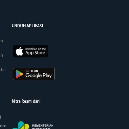
UNDUH APLIKASI
an
an
ctor
Mitra Resmi dari
i
anan