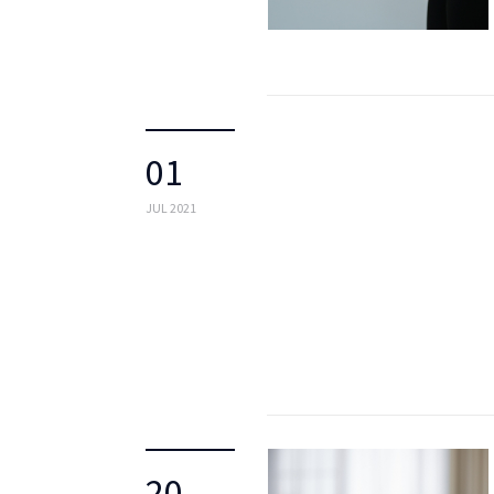
01
JUL 2021
20