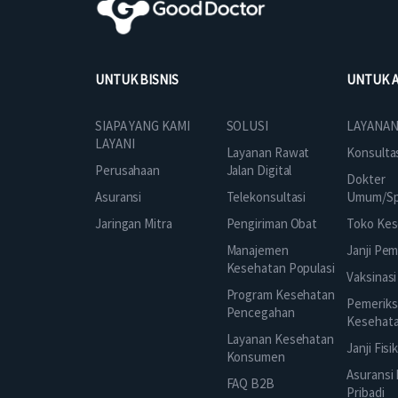
UNTUK BISNIS
UNTUK 
SOLUSI
SIAPA YANG KAMI
LAYANAN
LAYANI
Layanan Rawat
Konsulta
Jalan Digital
Perusahaan
Dokter
Telekonsultasi
Asuransi
Umum/Spe
Pengiriman Obat
Jaringan Mitra
Toko Kes
Manajemen
Janji Pe
Kesehatan Populasi
Vaksinasi
Program Kesehatan
Pemeriks
Pencegahan
Kesehat
Layanan Kesehatan
Janji Fisi
Konsumen
Asuransi
FAQ B2B
Pribadi