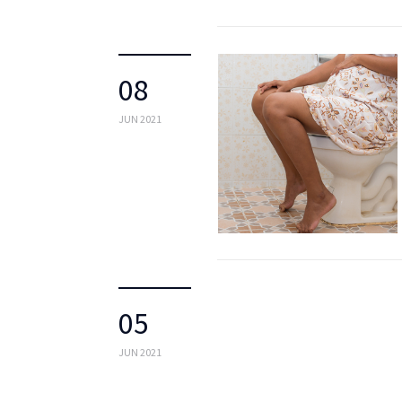
08
JUN 2021
05
JUN 2021