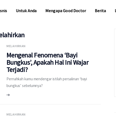
snis
Untuk Anda
Mengapa Good Doctor
Berita
elahirkan
snis
Untuk Anda
Mengapa Good Doctor
Berita
MELAHIRKAN
Mengenal Fenomena ‘Bayi
Bungkus’, Apakah Hal Ini Wajar
Terjadi?
Pernahkah kamu mendengar istilah persalinan ‘bayi
bungkus’ sebelumnya?
MELAHIRKAN