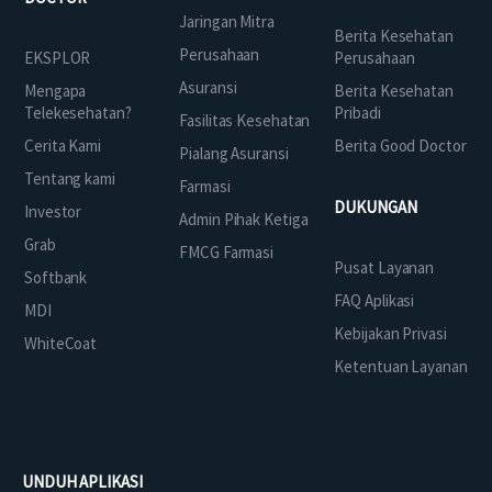
Jaringan Mitra
Berita Kesehatan
Perusahaan
EKSPLOR
Perusahaan
Asuransi
Mengapa
Berita Kesehatan
Telekesehatan?
Pribadi
Fasilitas Kesehatan
Cerita Kami
Berita Good Doctor
Pialang Asuransi
Tentang kami
Farmasi
DUKUNGAN
Investor
Admin Pihak Ketiga
Grab
FMCG Farmasi
Pusat Layanan
Softbank
FAQ Aplikasi
MDI
Kebijakan Privasi
WhiteCoat
Ketentuan Layanan
UNDUH APLIKASI