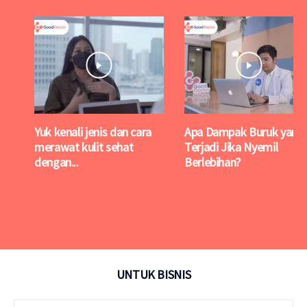
Yuk kenali jenis dan cara
Apa Dampak Buruk yang
merawat kulit sehat
Terjadi Jika Nyemil
dengan...
Berlebihan?
UNTUK BISNIS