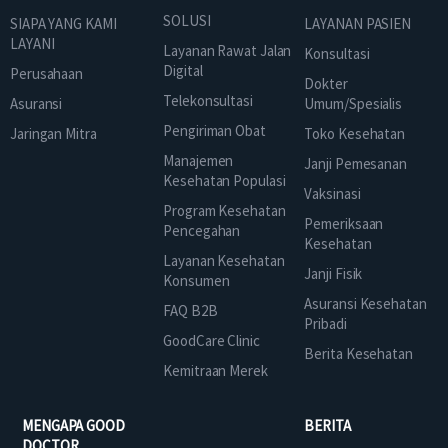
SOLUSI
SIAPA YANG KAMI
LAYANAN PASIEN
LAYANI
Layanan Rawat Jalan
Konsultasi
Digital
Perusahaan
Dokter
Telekonsultasi
Asuransi
Umum/Spesialis
Pengiriman Obat
Jaringan Mitra
Toko Kesehatan
Manajemen
Janji Pemesanan
Kesehatan Populasi
Vaksinasi
Program Kesehatan
Pemeriksaan
Pencegahan
Kesehatan
Layanan Kesehatan
Janji Fisik
Konsumen
Asuransi Kesehatan
FAQ B2B
Pribadi
GoodCare Clinic
Berita Kesehatan
Kemitraan Merek
MENGAPA GOOD
BERITA
DOCTOR