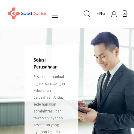
ENG
ENG
Solusi
Untuk Bisnis
Perusahaan
Sesuaikan manfaat
Untuk Anda
agar sesuai dengan
kebutuhan
Mengapa Good Doctor
perusahaan Anda,
sederhanakan
administrasi, dan
Berita
tawarkan layanan
kesehatan yang
Layanan
nyaman kepada