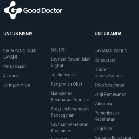
UNTUK BISNIS
UNTUK ANDA
SOLUSI
SIAPA YANG KAMI
LAYANAN PASIEN
LAYANI
Layanan Rawat Jalan
Konsultasi
Digital
Perusahaan
Dokter
Telekonsultasi
Asuransi
Umum/Spesialis
Pengiriman Obat
Jaringan Mitra
Toko Kesehatan
Manajemen
Janji Pemesanan
Kesehatan Populasi
Vaksinasi
Program Kesehatan
Pemeriksaan
Pencegahan
Kesehatan
Layanan Kesehatan
Janji Fisik
Konsumen
Asuransi Kesehatan