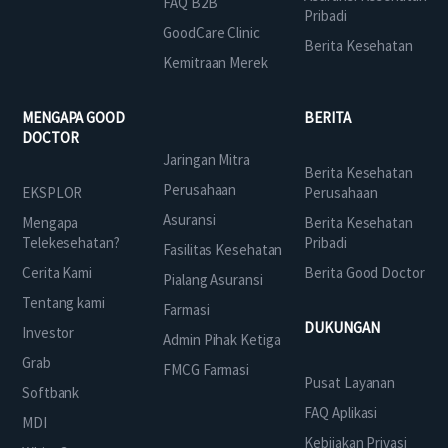
FAQ B2B
Pribadi
GoodCare Clinic
Berita Kesehatan
Kemitraan Merek
MENGAPA GOOD
BERITA
DOCTOR
Jaringan Mitra
Berita Kesehatan
Perusahaan
EKSPLOR
Perusahaan
Asuransi
Mengapa
Berita Kesehatan
Telekesehatan?
Pribadi
Fasilitas Kesehatan
Cerita Kami
Berita Good Doctor
Pialang Asuransi
Tentang kami
Farmasi
DUKUNGAN
Investor
Admin Pihak Ketiga
Grab
FMCG Farmasi
Pusat Layanan
Softbank
FAQ Aplikasi
MDI
Kebijakan Privasi