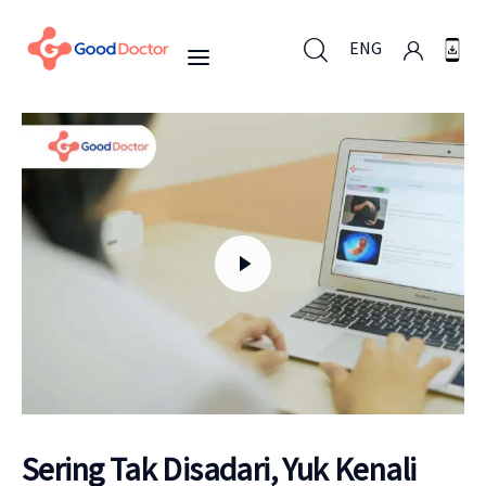
ENG
ENG
Untuk Bisnis
Untuk Anda
Mengapa Good Doctor
Berita
Sering Tak Disadari, Yuk Kenali
Layanan