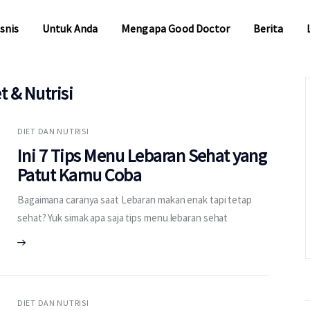
snis
Untuk Anda
Mengapa Good Doctor
Berita
t & Nutrisi
snis
Untuk Anda
Mengapa Good Doctor
Berita
DIET DAN NUTRISI
Ini 7 Tips Menu Lebaran Sehat yang
Patut Kamu Coba
Bagaimana caranya saat Lebaran makan enak tapi tetap
sehat? Yuk simak apa saja tips menu lebaran sehat
DIET DAN NUTRISI