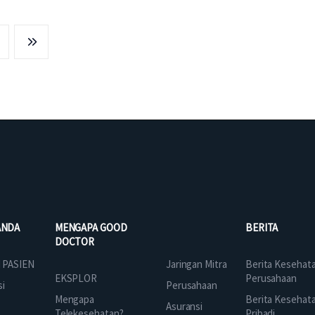
ANDA
MENGAPA GOOD
BERITA
DOCTOR
Jaringan Mitra
 PASIEN
Berita Kesehat
EKSPLOR
Perusahaan
Perusahaan
si
Mengapa
Berita Kesehat
Asuransi
Telekesehatan?
Pribadi