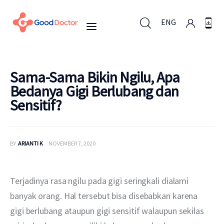
ENG
ENG
Sama-Sama Bikin Ngilu, Apa
Bedanya Gigi Berlubang dan
Sensitif?
Untuk Bisnis
Untuk Anda
BY
ARIANTI K
NOVEMBER 7, 2020
Mengapa Good Doctor
Terjadinya rasa ngilu pada gigi seringkali dialami 
Berita
banyak orang. Hal tersebut bisa disebabkan karena 
gigi berlubang ataupun gigi sensitif walaupun sekilas 
Layanan