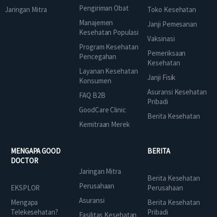
Pengiriman Obat
Jaringan Mitra
Toko Kesehatan
Manajemen
Janji Pemesanan
Kesehatan Populasi
Vaksinasi
Program Kesehatan
Pemeriksaan
Pencegahan
Kesehatan
Layanan Kesehatan
Janji Fisik
Konsumen
Asuransi Kesehatan
FAQ B2B
Pribadi
GoodCare Clinic
Berita Kesehatan
Kemitraan Merek
MENGAPA GOOD
BERITA
DOCTOR
Jaringan Mitra
Berita Kesehatan
Perusahaan
EKSPLOR
Perusahaan
Asuransi
Mengapa
Berita Kesehatan
Telekesehatan?
Pribadi
Fasilitas Kesehatan