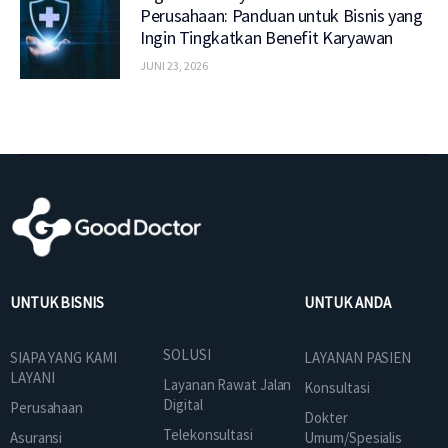
Perusahaan: Panduan untuk Bisnis yang
Ingin Tingkatkan Benefit Karyawan
JUNI 23, 2026
UNTUK BISNIS
UNTUK ANDA
SOLUSI
SIAPA YANG KAMI
LAYANAN PASIEN
LAYANI
Layanan Rawat Jalan
Konsultasi
Digital
Perusahaan
Dokter
Telekonsultasi
Asuransi
Umum/Spesialis