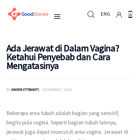
ENG
ENG
Ada Jerawat di Dalam Vagina?
Ketahui Penyebab dan Cara
Mengatasinya
Untuk Bisnis
Untuk Anda
BY
ANISYA FITRIANTI
NOVEMBER 7, 2020
Mengapa Good Doctor
Beberapa area tubuh adalah bagian yang sensitif, 
Berita
begitu pula vagina. Seperti bagian tubuh lainnya, 
jerawat juga dapat muncul di area vagina. Jerawat di 
Layanan