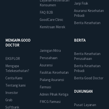
Layanan Kesehatan
Janji Fisik
Konsumen
Asuransi Kesehatan
FAQ B2B
Pribadi
GoodCare Clinic
Berita Kesehatan
Kemitraan Merek
MENGAPA GOOD
BERITA
DOCTOR
Jaringan Mitra
Berita Kesehatan
Perusahaan
EKSPLOR
Perusahaan
Asuransi
Mengapa
Berita Kesehatan
Telekesehatan?
Pribadi
Fasilitas Kesehatan
Cerita Kami
Berita Good Doctor
Pialang Asuransi
Tentang kami
Farmasi
DUKUNGAN
Investor
Admin Pihak Ketiga
Grab
FMCG Farmasi
Pusat Layanan
Softbank