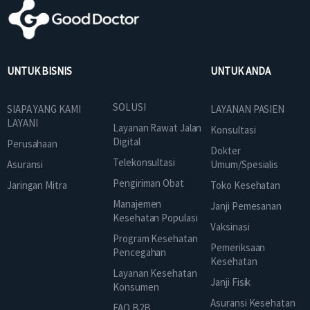
UNTUK BISNIS
UNTUK ANDA
SOLUSI
SIAPA YANG KAMI
LAYANAN PASIEN
LAYANI
Layanan Rawat Jalan
Konsultasi
Digital
Perusahaan
Dokter
Telekonsultasi
Asuransi
Umum/Spesialis
Pengiriman Obat
Jaringan Mitra
Toko Kesehatan
Manajemen
Janji Pemesanan
Kesehatan Populasi
Vaksinasi
Program Kesehatan
Pemeriksaan
Pencegahan
Kesehatan
Layanan Kesehatan
Janji Fisik
Konsumen
Asuransi Kesehatan
FAQ B2B