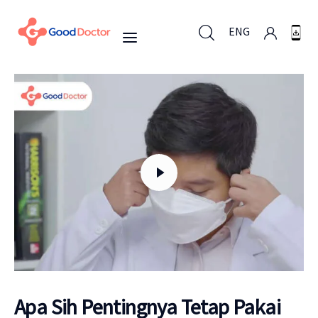
ENG
ENG
Untuk Bisnis
Untuk Anda
Mengapa Good Doctor
Berita
Apa Sih Pentingnya Tetap Pakai
Layanan