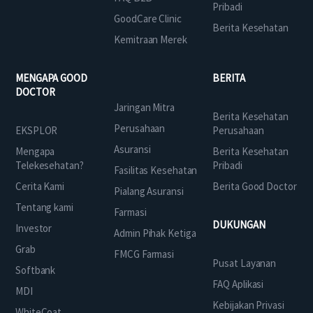
Pribadi
GoodCare Clinic
Berita Kesehatan
Kemitraan Merek
MENGAPA GOOD
BERITA
DOCTOR
Jaringan Mitra
Berita Kesehatan
Perusahaan
EKSPLOR
Perusahaan
Asuransi
Mengapa
Berita Kesehatan
Telekesehatan?
Pribadi
Fasilitas Kesehatan
Cerita Kami
Berita Good Doctor
Pialang Asuransi
Tentang kami
Farmasi
DUKUNGAN
Investor
Admin Pihak Ketiga
Grab
FMCG Farmasi
Pusat Layanan
Softbank
FAQ Aplikasi
MDI
Kebijakan Privasi
WhiteCoat