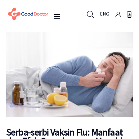
ENG
ENG
Untuk Bisnis
Untuk Anda
Mengapa Good Doctor
Berita
Serba-serbi Vaksin Flu: Manfaat
Layanan