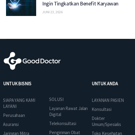
Ingin Tingkatkan Benefit Karyawan
JUNI 23, 2026
UNTUK BISNIS
UNTUK ANDA
SOLUSI
SIAPA YANG KAMI
LAYANAN PASIEN
LAYANI
Layanan Rawat Jalan
Konsultasi
Digital
Perusahaan
Dokter
Telekonsultasi
Asuransi
Umum/Spesialis
Pengiriman Obat
Jaringan Mitra
Toko Kesehatan