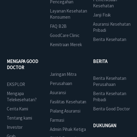
Pencegahan
Kesehatan
Layanan Kesehatan
Janji Fisik
Konsumen
Asuransi Kesehatan
FAQ B2B
Pribadi
GoodCare Clinic
Berita Kesehatan
Kemitraan Merek
MENGAPA GOOD
BERITA
DOCTOR
Jaringan Mitra
Berita Kesehatan
Perusahaan
EKSPLOR
Perusahaan
Asuransi
Mengapa
Berita Kesehatan
Telekesehatan?
Pribadi
Fasilitas Kesehatan
Cerita Kami
Berita Good Doctor
Pialang Asuransi
Tentang kami
Farmasi
DUKUNGAN
Investor
Admin Pihak Ketiga
Grab