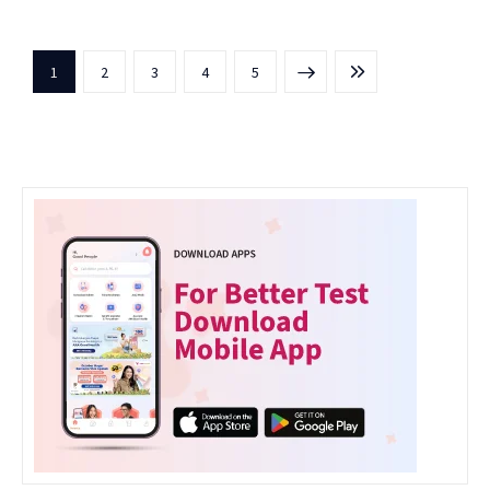
1
2
3
NEXT
4
LAST
5