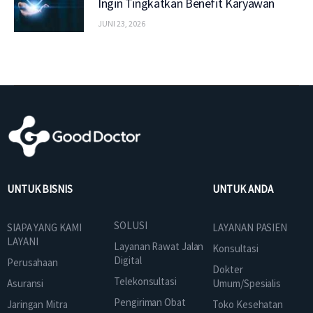
Ingin Tingkatkan Benefit Karyawan
JUNI 23, 2026
UNTUK BISNIS
UNTUK ANDA
SOLUSI
SIAPA YANG KAMI
LAYANAN PASIEN
LAYANI
Layanan Rawat Jalan
Konsultasi
Digital
Perusahaan
Dokter
Telekonsultasi
Asuransi
Umum/Spesialis
Pengiriman Obat
Jaringan Mitra
Toko Kesehatan