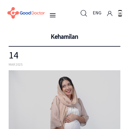
ENG
Kehamilan
ENG
14
Untuk Bisnis
MAR 2025
Untuk Anda
Mengapa Good Doctor
Berita
Layanan