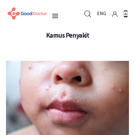
ENG
Kamus Penyakit
ENG
Untuk Bisnis
Untuk Anda
Mengapa Good Doctor
Berita
Layanan