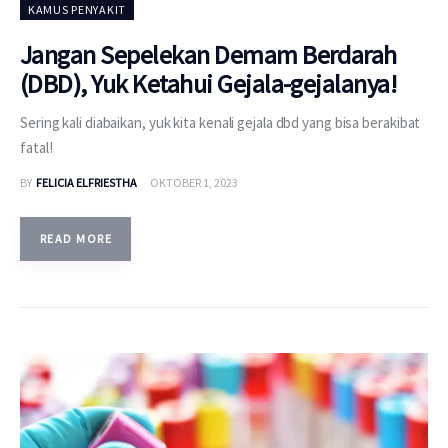
KAMUS PENYAKIT
Jangan Sepelekan Demam Berdarah
(DBD), Yuk Ketahui Gejala-gejalanya!
Sering kali diabaikan, yuk kita kenali gejala dbd yang bisa berakibat
fatal!
BY
FELICIA ELFRIESTHA
OKTOBER 1, 2023
READ MORE