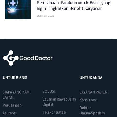
Perusahaan: Panduan untuk Bisnis yang
Ingin Tingkatkan Benefit Karyawan
JUNI 23, 2026
UNTUK BISNIS
UNTUK ANDA
SOLUSI
SIAPA YANG KAMI
LAYANAN PASIEN
LAYANI
Layanan Rawat Jalan
Konsultasi
Digital
Perusahaan
Dokter
Telekonsultasi
Asuransi
Umum/Spesialis