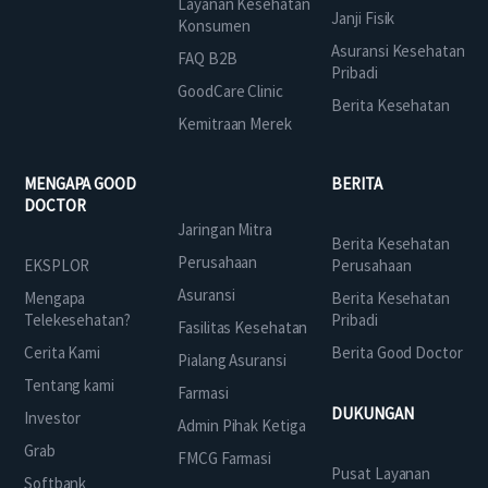
Layanan Kesehatan
Janji Fisik
Konsumen
Asuransi Kesehatan
FAQ B2B
Pribadi
GoodCare Clinic
Berita Kesehatan
Kemitraan Merek
MENGAPA GOOD
BERITA
DOCTOR
Jaringan Mitra
Berita Kesehatan
Perusahaan
EKSPLOR
Perusahaan
Asuransi
Mengapa
Berita Kesehatan
Telekesehatan?
Pribadi
Fasilitas Kesehatan
Cerita Kami
Berita Good Doctor
Pialang Asuransi
Tentang kami
Farmasi
DUKUNGAN
Investor
Admin Pihak Ketiga
Grab
FMCG Farmasi
Pusat Layanan
Softbank