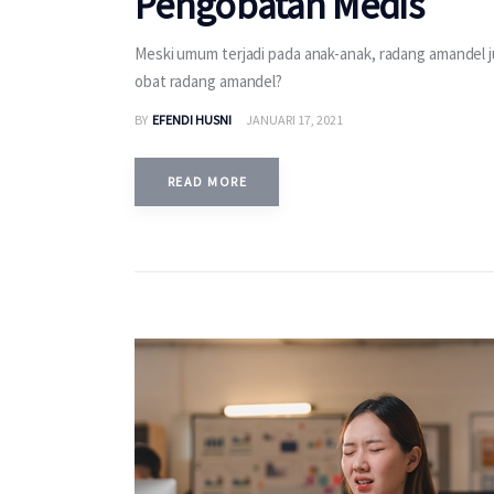
Pengobatan Medis
Meski umum terjadi pada anak-anak, radang amandel 
obat radang amandel?
BY
EFENDI HUSNI
JANUARI 17, 2021
READ MORE