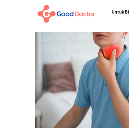
Untuk Bisnis
Untuk Bi
Untuk Anda
Mengapa Good Doctor
Untuk Bi
Berita
Layanan