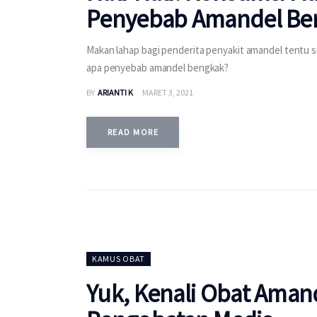
Penyebab Amandel Be
Makan lahap bagi penderita penyakit amandel tentu sul
apa penyebab amandel bengkak?
BY
ARIANTI K
MARET 3, 2021
READ MORE
KAMUS OBAT
Yuk, Kenali Obat Amand