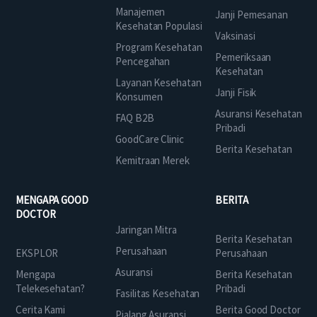
Manajemen
Janji Pemesanan
Kesehatan Populasi
Vaksinasi
Program Kesehatan
Pemeriksaan
Pencegahan
Kesehatan
Layanan Kesehatan
Janji Fisik
Konsumen
Asuransi Kesehatan
FAQ B2B
Pribadi
GoodCare Clinic
Berita Kesehatan
Kemitraan Merek
MENGAPA GOOD
BERITA
DOCTOR
Jaringan Mitra
Berita Kesehatan
Perusahaan
EKSPLOR
Perusahaan
Asuransi
Mengapa
Berita Kesehatan
Telekesehatan?
Pribadi
Fasilitas Kesehatan
Cerita Kami
Berita Good Doctor
Pialang Asuransi