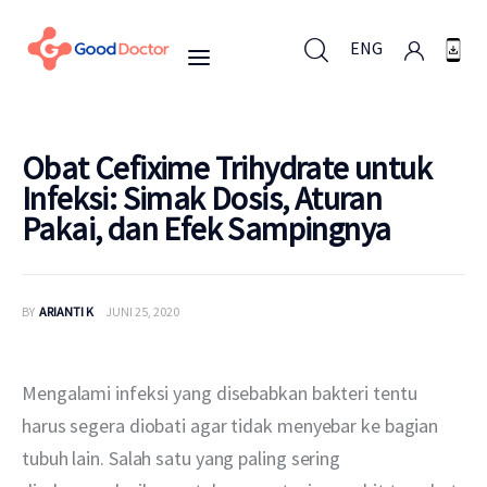
ENG
ENG
Obat Cefixime Trihydrate untuk
Infeksi: Simak Dosis, Aturan
Pakai, dan Efek Sampingnya
Untuk Bisnis
Untuk Anda
BY
ARIANTI K
JUNI 25, 2020
Mengapa Good Doctor
Mengalami infeksi yang disebabkan bakteri tentu 
Berita
harus segera diobati agar tidak menyebar ke bagian 
tubuh lain. Salah satu yang paling sering 
Layanan