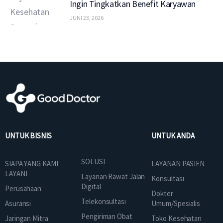
Ingin Tingkatkan Benefit Karyawan
JUNI 23, 2026
UNTUK BISNIS
UNTUK ANDA
SOLUSI
SIAPA YANG KAMI
LAYANAN PASIEN
LAYANI
Layanan Rawat Jalan
Konsultasi
Digital
Perusahaan
Dokter
Telekonsultasi
Asuransi
Umum/Spesialis
Pengiriman Obat
Jaringan Mitra
Toko Kesehatan