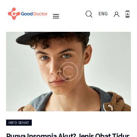
ENG
ENG
Untuk Bisnis
Untuk Anda
Mengapa Good Doctor
Berita
INFO SEHAT
Layanan
Punya Insomnia Akut? Jenis Obat Tidur