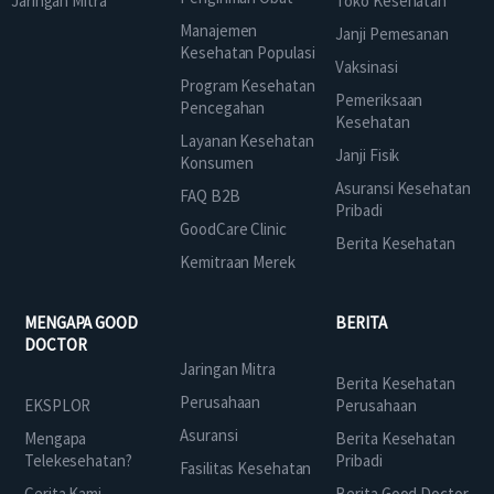
Jaringan Mitra
Toko Kesehatan
Manajemen
Janji Pemesanan
Kesehatan Populasi
Vaksinasi
Program Kesehatan
Pemeriksaan
Pencegahan
Kesehatan
Layanan Kesehatan
Janji Fisik
Konsumen
Asuransi Kesehatan
FAQ B2B
Pribadi
GoodCare Clinic
Berita Kesehatan
Kemitraan Merek
MENGAPA GOOD
BERITA
DOCTOR
Jaringan Mitra
Berita Kesehatan
Perusahaan
EKSPLOR
Perusahaan
Asuransi
Mengapa
Berita Kesehatan
Telekesehatan?
Pribadi
Fasilitas Kesehatan
Cerita Kami
Berita Good Doctor