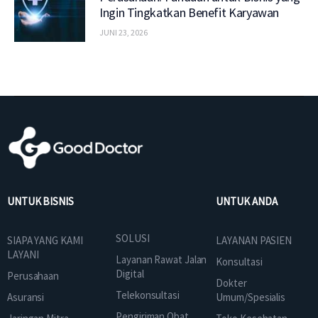
Ingin Tingkatkan Benefit Karyawan
JUNI 23, 2026
UNTUK BISNIS
UNTUK ANDA
SOLUSI
SIAPA YANG KAMI
LAYANAN PASIEN
LAYANI
Layanan Rawat Jalan
Konsultasi
Digital
Perusahaan
Dokter
Telekonsultasi
Asuransi
Umum/Spesialis
Pengiriman Obat