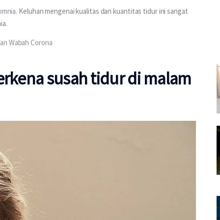
omnia
. Keluhan mengenai kualitas dan kuantitas tidur ini sangat 
ia.
ngan Wabah Corona
erkena susah tidur di malam