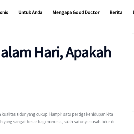
snis
Untuk Anda
Mengapa Good Doctor
Berita
snis
Untuk Anda
Mengapa Good Doctor
Berita
Malam Hari, Apakah
ualitas tidur yang cukup. Hampir satu pertiga kehidupan kita 
h yang sangat besar bagi manusia, salah satunya susah tidur di 