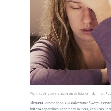
Wanita paling sering alami susah tidur di malam hari. F
Menurut 
International Classification of Sleep Disorde
kriteria seperti kesulitan memulai tidur, kesulitan u