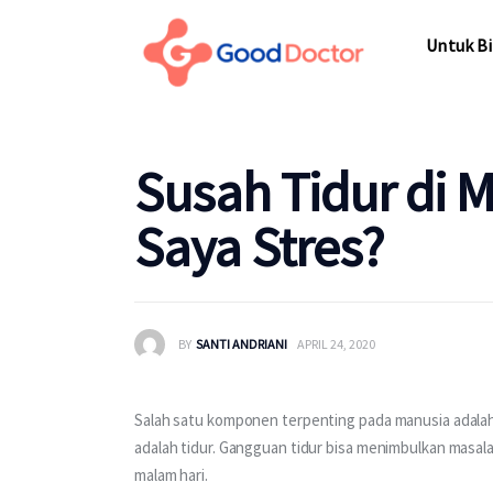
Untuk Bisnis
Untuk Bi
Untuk Anda
Mengapa Good Doctor
Untuk Bi
Susah Tidur di 
Berita
Saya Stres?
Layanan
BY
SANTI ANDRIANI
APRIL 24, 2020
Salah satu komponen terpenting pada manusia adalah k
adalah tidur. Gangguan tidur bisa menimbulkan masala
malam hari.