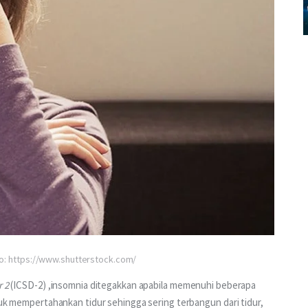
oto: https://www.shutterstock.com/
r 2
 (ICSD-2) ,insomnia ditegakkan apabila memenuhi beberapa 
ntuk mempertahankan tidur sehingga sering terbangun dari tidur, 