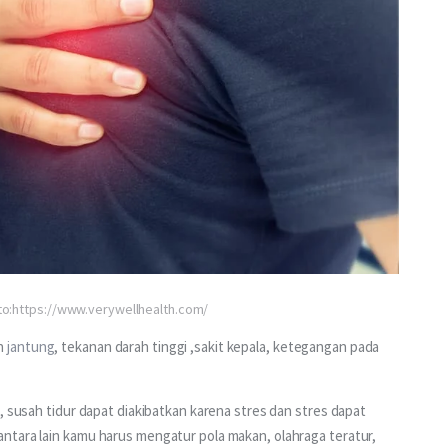
oto:https://www.verywellhealth.com/
n 
jantung
, tekanan darah tinggi ,sakit kepala, ketegangan pada 
, susah tidur dapat diakibatkan karena stres dan stres dapat 
ntara lain kamu harus mengatur pola makan, olahraga teratur, 