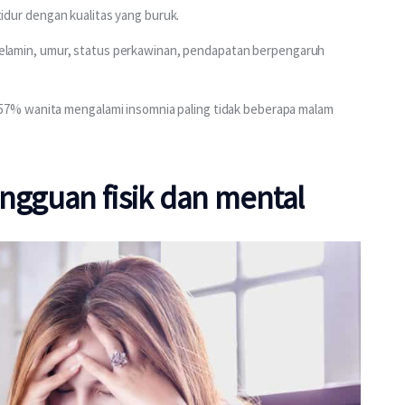
 tidur dengan kualitas yang buruk.
s kelamin, umur, status perkawinan, pendapatan berpengaruh 
7% wanita mengalami insomnia paling tidak beberapa malam 
angguan fisik dan mental