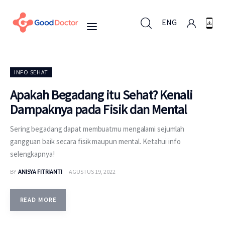
ENG
ENG
INFO SEHAT
Apakah Begadang itu Sehat? Kenali
Dampaknya pada Fisik dan Mental
Untuk Bisnis
Sering begadang dapat membuatmu mengalami sejumlah
Untuk Anda
gangguan baik secara fisik maupun mental. Ketahui info
selengkapnya!
Mengapa Good Doctor
BY
ANISYA FITRIANTI
AGUSTUS 19, 2022
Berita
READ MORE
Layanan