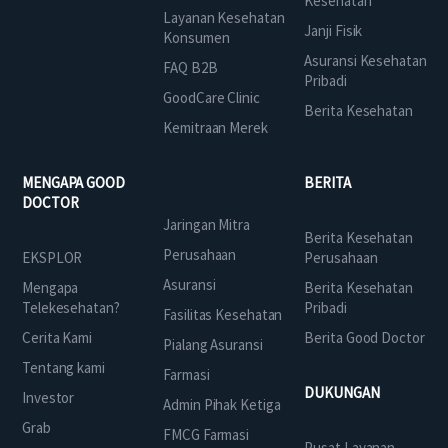
Kesehatan
Layanan Kesehatan
Janji Fisik
Konsumen
Asuransi Kesehatan
FAQ B2B
Pribadi
GoodCare Clinic
Berita Kesehatan
Kemitraan Merek
MENGAPA GOOD
BERITA
DOCTOR
Jaringan Mitra
Berita Kesehatan
Perusahaan
EKSPLOR
Perusahaan
Asuransi
Mengapa
Berita Kesehatan
Telekesehatan?
Pribadi
Fasilitas Kesehatan
Cerita Kami
Berita Good Doctor
Pialang Asuransi
Tentang kami
Farmasi
DUKUNGAN
Investor
Admin Pihak Ketiga
Grab
FMCG Farmasi
Pusat Layanan