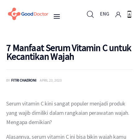
ENG
ENG
7 Manfaat Serum Vitamin C untuk
Kecantikan Wajah
Untuk Bisnis
BY
FITRI CHAERONI
APRIL 23, 2023
Untuk Anda
Mengapa Good Doctor
Serum vitamin C kini sangat populer menjadi produk 
yang wajib dimiliki dalam rangkaian perawatan wajah. 
Berita
Mengapa demikian?
Layanan
Alasannya, serum vitamin C ini bisa bikin wajah kamu 