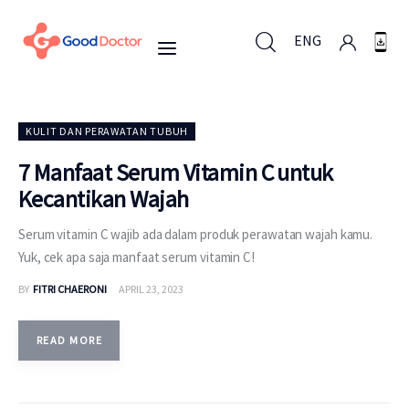
ENG
ENG
KULIT DAN PERAWATAN TUBUH
7 Manfaat Serum Vitamin C untuk
Kecantikan Wajah
Untuk Bisnis
Serum vitamin C wajib ada dalam produk perawatan wajah kamu.
Untuk Anda
Yuk, cek apa saja manfaat serum vitamin C!
BY
FITRI CHAERONI
APRIL 23, 2023
Mengapa Good Doctor
Berita
READ MORE
Layanan