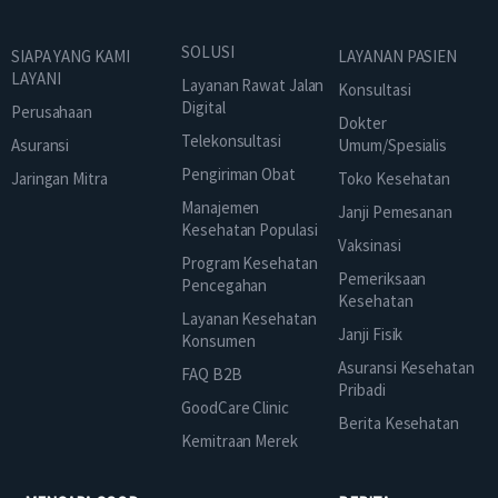
SOLUSI
SIAPA YANG KAMI
LAYANAN PASIEN
LAYANI
Layanan Rawat Jalan
Konsultasi
Digital
Perusahaan
Dokter
Telekonsultasi
Asuransi
Umum/Spesialis
Pengiriman Obat
Jaringan Mitra
Toko Kesehatan
Manajemen
Janji Pemesanan
Kesehatan Populasi
Vaksinasi
Program Kesehatan
Pemeriksaan
Pencegahan
Kesehatan
Layanan Kesehatan
Janji Fisik
Konsumen
Asuransi Kesehatan
FAQ B2B
Pribadi
GoodCare Clinic
Berita Kesehatan
Kemitraan Merek