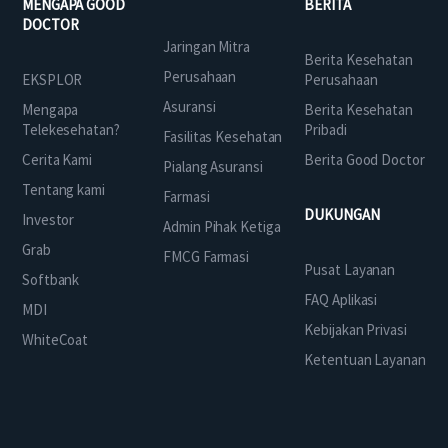
MENGAPA GOOD
BERITA
DOCTOR
Jaringan Mitra
Berita Kesehatan
Perusahaan
EKSPLOR
Perusahaan
Asuransi
Mengapa
Berita Kesehatan
Telekesehatan?
Pribadi
Fasilitas Kesehatan
Cerita Kami
Berita Good Doctor
Pialang Asuransi
Tentang kami
Farmasi
DUKUNGAN
Investor
Admin Pihak Ketiga
Grab
FMCG Farmasi
Pusat Layanan
Softbank
FAQ Aplikasi
MDI
Kebijakan Privasi
WhiteCoat
Ketentuan Layanan