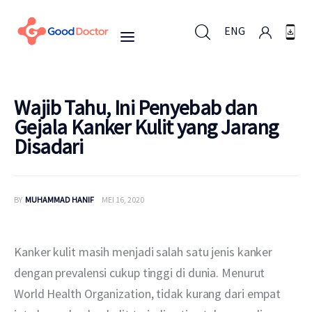
ENG
ENG
Wajib Tahu, Ini Penyebab dan
Gejala Kanker Kulit yang Jarang
Disadari
Untuk Bisnis
Untuk Anda
BY
MUHAMMAD HANIF
MEI 16, 2020
Mengapa Good Doctor
Kanker kulit masih menjadi salah satu jenis kanker 
Berita
dengan prevalensi cukup tinggi di dunia. Menurut 
World Health Organization, tidak kurang dari empat 
Layanan