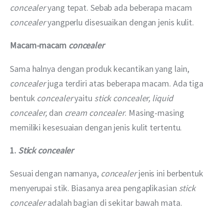
concealer 
yang tepat. Sebab ada beberapa macam 
concealer
yangperlu disesuaikan dengan jenis kulit.
Macam-macam 
concealer
Sama halnya dengan produk kecantikan yang lain, 
concealer
 juga terdiri atas beberapa macam. Ada tiga 
bentuk 
concealer
 yaitu 
stick concealer, liquid 
concealer, 
dan 
cream concealer
. Masing-masing 
memiliki kesesuaian dengan jenis kulit tertentu.
1. 
Stick concealer
Sesuai dengan namanya, 
concealer
 jenis ini berbentuk 
menyerupai stik. Biasanya area pengaplikasian 
stick 
concealer
 adalah bagian di sekitar bawah mata.