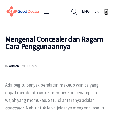
ENG
ENG
Mengenal Concealer dan Ragam
Cara Penggunaannya
Untuk Bisnis
BY
AHMAD
MEI 14, 2020
Untuk Anda
Mengapa Good Doctor
Ada begitu banyak peralatan makeup wanita yang 
dapat membantu untuk memberikan penampilan 
Berita
wajah yang memukau. Satu di antaranya adalah 
concealer
. Nah, untuk lebih jelasnya mengenai apa itu 
Layanan