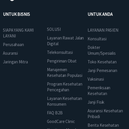
UNTUK BISNIS
UNTUK ANDA
SOLUSI
SIAPA YANG KAMI
LAYANAN PASIEN
LAYANI
Layanan Rawat Jalan
Konsultasi
Digital
Perusahaan
Dokter
Telekonsultasi
Asuransi
Umum/Spesialis
Pengiriman Obat
Jaringan Mitra
Toko Kesehatan
Manajemen
Janji Pemesanan
Kesehatan Populasi
Vaksinasi
Program Kesehatan
Pemeriksaan
Pencegahan
Kesehatan
Layanan Kesehatan
Janji Fisik
Konsumen
Asuransi Kesehatan
FAQ B2B
Pribadi
GoodCare Clinic
Berita Kesehatan