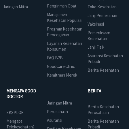
Pengiriman Obat
Jaringan Mitra
Toko Kesehatan
Manajemen
Janji Pemesanan
Kesehatan Populasi
Vaksinasi
Program Kesehatan
Pemeriksaan
Pencegahan
Kesehatan
Layanan Kesehatan
Janji Fisik
Konsumen
Asuransi Kesehatan
FAQ B2B
Pribadi
GoodCare Clinic
Berita Kesehatan
Kemitraan Merek
MENGAPA GOOD
BERITA
DOCTOR
Jaringan Mitra
Berita Kesehatan
Perusahaan
EKSPLOR
Perusahaan
Asuransi
Mengapa
Berita Kesehatan
Telekesehatan?
Pribadi
Fasilitas Kesehatan