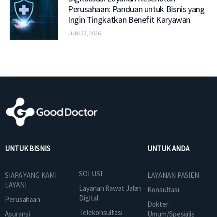
Perusahaan: Panduan untuk Bisnis yang
Ingin Tingkatkan Benefit Karyawan
JUNI 23, 2026
UNTUK BISNIS
UNTUK ANDA
SOLUSI
SIAPA YANG KAMI
LAYANAN PASIEN
LAYANI
Layanan Rawat Jalan
Konsultasi
Digital
Perusahaan
Dokter
Telekonsultasi
Asuransi
Umum/Spesialis