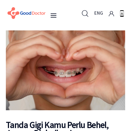
ENG
ENG
Untuk Bisnis
Untuk Anda
Mengapa Good Doctor
Berita
Tanda Gigi Kamu Perlu Behel,
Layanan