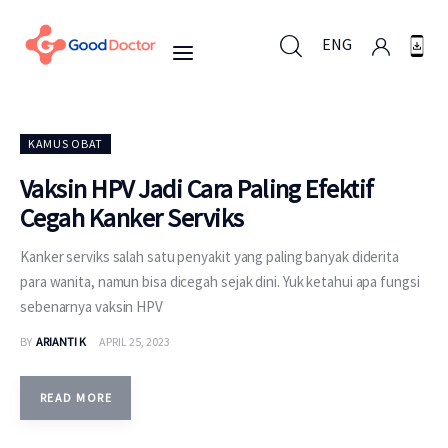
ENG
ENG
KAMUS OBAT
Vaksin HPV Jadi Cara Paling Efektif
Cegah Kanker Serviks
Untuk Bisnis
Kanker serviks salah satu penyakit yang paling banyak diderita
Untuk Anda
para wanita, namun bisa dicegah sejak dini. Yuk ketahui apa fungsi
sebenarnya vaksin HPV
Mengapa Good Doctor
BY
ARIANTI K
APRIL 25, 2023
Berita
READ MORE
Layanan