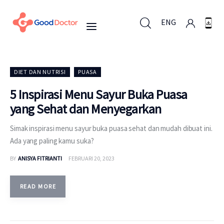
ENG
ENG
DIET DAN NUTRISI
PUASA
5 Inspirasi Menu Sayur Buka Puasa
yang Sehat dan Menyegarkan
Untuk Bisnis
Simak inspirasi menu sayur buka puasa sehat dan mudah dibuat ini.
Untuk Anda
Ada yang paling kamu suka?
BY
ANISYA FITRIANTI
FEBRUARI 20, 2023
Mengapa Good Doctor
Berita
READ MORE
Layanan