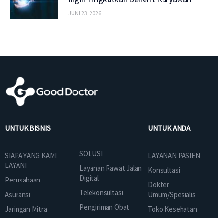
JUNI 23, 2026
UNTUK BISNIS
UNTUK ANDA
SOLUSI
SIAPA YANG KAMI
LAYANAN PASIEN
LAYANI
Layanan Rawat Jalan
Konsultasi
Digital
Perusahaan
Dokter
Telekonsultasi
Asuransi
Umum/Spesialis
Pengiriman Obat
Jaringan Mitra
Toko Kesehatan