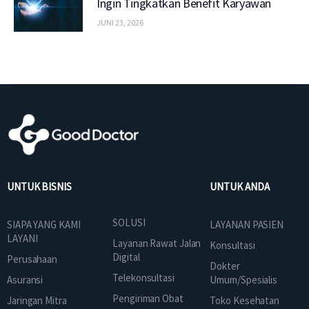
Ingin Tingkatkan Benefit Karyawan
JUNI 23, 2026
UNTUK BISNIS
UNTUK ANDA
SOLUSI
SIAPA YANG KAMI
LAYANAN PASIEN
LAYANI
Layanan Rawat Jalan
Konsultasi
Digital
Perusahaan
Dokter
Telekonsultasi
Asuransi
Umum/Spesialis
Pengiriman Obat
Jaringan Mitra
Toko Kesehatan