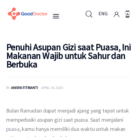
ENG
ENG
Penuhi Asupan Gizi saat Puasa, Ini
Makanan Wajib untuk Sahur dan
Berbuka
Untuk Bisnis
Untuk Anda
BY
ANISYA FITRIANTI
APRIL 24, 2020
Mengapa Good Doctor
Bulan Ramadan dapat menjadi ajang yang tepat untuk 
Berita
memperbaiki asupan gizi saat puasa. Saat menjalani 
puasa
, kamu hanya memiliki dua waktu untuk makan 
Layanan