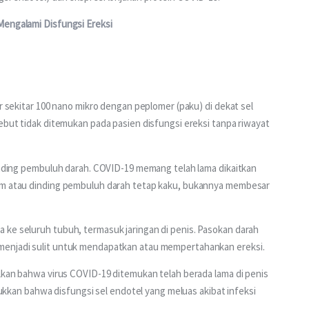
Mengalami Disfungsi Ereksi
er sekitar 100 nano mikro dengan peplomer (paku) di dekat sel 
ebut tidak ditemukan pada pasien disfungsi ereksi tanpa riwayat 
dinding pembuluh darah. COVID-19 memang telah lama dikaitkan 
lam atau dinding pembuluh darah tetap kaku, bukannya membesar 
 ke seluruh tubuh, termasuk jaringan di penis. Pasokan darah 
menjadi sulit untuk mendapatkan atau mempertahankan ereksi.
ulkan bahwa virus COVID-19 ditemukan telah berada lama di penis 
njukkan bahwa disfungsi sel endotel yang meluas akibat infeksi 