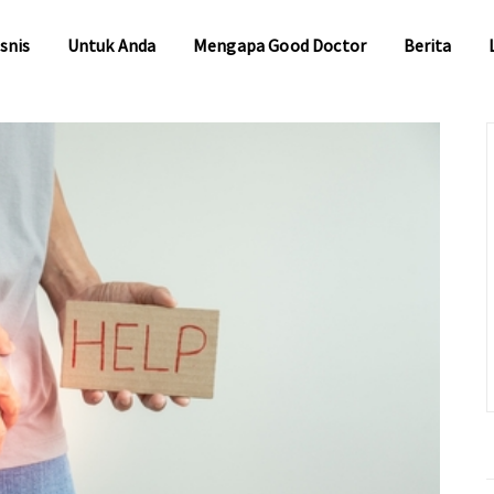
snis
Untuk Anda
Mengapa Good Doctor
Berita
snis
Untuk Anda
Mengapa Good Doctor
Berita