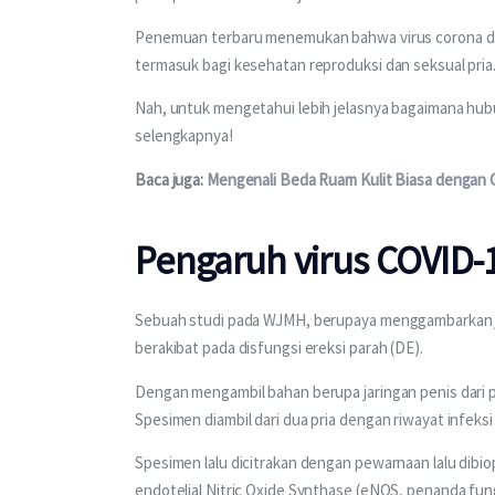
Penemuan terbaru menemukan bahwa virus corona da
termasuk bagi kesehatan reproduksi dan seksual pria
Nah, untuk mengetahui lebih jelasnya bagaimana hubu
selengkapnya!
Baca juga: 
Mengenali Beda Ruam Kulit Biasa dengan 
Pengaruh virus COVID-1
Sebuah studi pada WJMH, berupaya menggambarkan ja
berakibat pada disfungsi ereksi parah (DE).
Dengan mengambil bahan berupa jaringan penis dari pa
Spesimen diambil dari dua pria dengan riwayat infeksi
Spesimen lalu dicitrakan dengan pewarnaan lalu dibiop
endotelial Nitric Oxide Synthase (eNOS, penanda fung