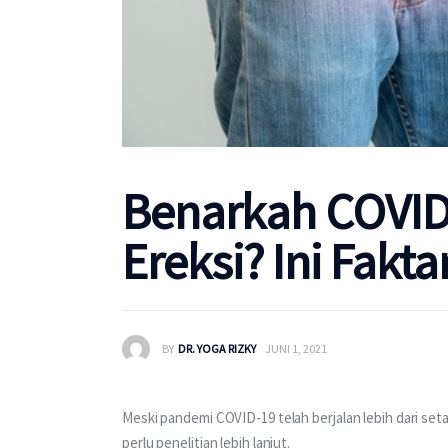
Benarkah COVID-
Ereksi? Ini Fakt
BY
DR. YOGA RIZKY
JUNI 1, 2021
Meski pandemi COVID-19 telah berjalan lebih dari se
perlu penelitian lebih lanjut.