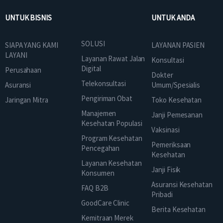
UNTUK BISNIS
UNTUK ANDA
SOLUSI
SIAPA YANG KAMI
LAYANAN PASIEN
LAYANI
Layanan Rawat Jalan
Konsultasi
Digital
Perusahaan
Dokter
Telekonsultasi
Asuransi
Umum/Spesialis
Pengiriman Obat
Jaringan Mitra
Toko Kesehatan
Manajemen
Janji Pemesanan
Kesehatan Populasi
Vaksinasi
Program Kesehatan
Pemeriksaan
Pencegahan
Kesehatan
Layanan Kesehatan
Janji Fisik
Konsumen
Asuransi Kesehatan
FAQ B2B
Pribadi
GoodCare Clinic
Berita Kesehatan
Kemitraan Merek