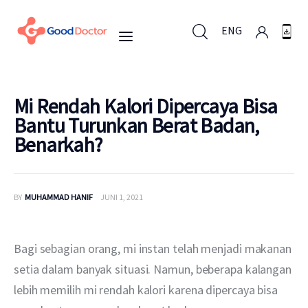
ENG
ENG
Mi Rendah Kalori Dipercaya Bisa
Bantu Turunkan Berat Badan,
Benarkah?
Untuk Bisnis
Untuk Anda
BY
MUHAMMAD HANIF
JUNI 1, 2021
Mengapa Good Doctor
Bagi sebagian orang, mi instan telah menjadi makanan 
Berita
setia dalam banyak situasi. Namun, beberapa kalangan 
lebih memilih mi rendah kalori karena dipercaya bisa 
Layanan