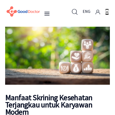
ENG
ENG
Untuk Bisnis
Untuk Anda
Mengapa Good Doctor
Manfaat Skrining Kesehatan
Berita
Terjangkau untuk Karyawan
Layanan
Modern