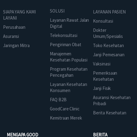
SOLUSI
SIAPA YANG KAMI
LAYANAN PASIEN
LAYANI
Layanan Rawat Jalan
Konsultasi
Digital
Perusahaan
Dokter
Telekonsultasi
Asuransi
Umum/Spesialis
Pengiriman Obat
Jaringan Mitra
Toko Kesehatan
Manajemen
Janji Pemesanan
Kesehatan Populasi
Vaksinasi
Program Kesehatan
Pemeriksaan
Pencegahan
Kesehatan
Layanan Kesehatan
Janji Fisik
Konsumen
Asuransi Kesehatan
FAQ B2B
Pribadi
GoodCare Clinic
Berita Kesehatan
Kemitraan Merek
MENGAPA GOOD
BERITA