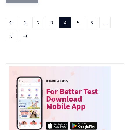
1
2
3
4
5
6
…
8