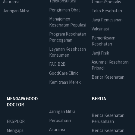
Telekonsultasi
Asuransi
Umum/Spesialis
Pengiriman Obat
Jaringan Mitra
Toko Kesehatan
Manajemen
Janji Pemesanan
Kesehatan Populasi
Vaksinasi
Program Kesehatan
Pemeriksaan
Pencegahan
Kesehatan
Layanan Kesehatan
Janji Fisik
Konsumen
Asuransi Kesehatan
FAQ B2B
Pribadi
GoodCare Clinic
Berita Kesehatan
Kemitraan Merek
MENGAPA GOOD
BERITA
DOCTOR
Jaringan Mitra
Berita Kesehatan
Perusahaan
EKSPLOR
Perusahaan
Asuransi
Mengapa
Berita Kesehatan