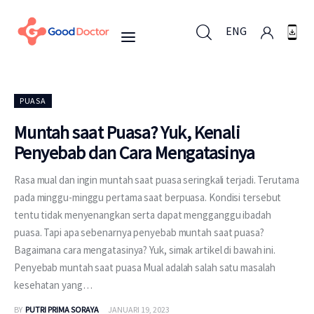
ENG
ENG
PUASA
Muntah saat Puasa? Yuk, Kenali
Penyebab dan Cara Mengatasinya
Untuk Bisnis
Rasa mual dan ingin muntah saat puasa seringkali terjadi. Terutama
Untuk Anda
pada minggu-minggu pertama saat berpuasa. Kondisi tersebut
tentu tidak menyenangkan serta dapat mengganggu ibadah
Mengapa Good Doctor
puasa. Tapi apa sebenarnya penyebab muntah saat puasa?
Bagaimana cara mengatasinya? Yuk, simak artikel di bawah ini.
Berita
Penyebab muntah saat puasa Mual adalah salah satu masalah
kesehatan yang…
Layanan
BY
PUTRI PRIMA SORAYA
JANUARI 19, 2023