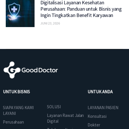
Digitalisasi Layanan Kesehatan
Perusahaan: Panduan untuk Bisnis yang
Ingin Tingkatkan Benefit Karyawan
JUNI 23, 2026
UNTUK BISNIS
UNTUK ANDA
SOLUSI
SIAPA YANG KAMI
LAYANAN PASIEN
LAYANI
Layanan Rawat Jalan
Konsultasi
Digital
Perusahaan
Dokter