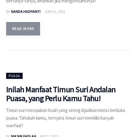
bertanya-tanya, amankah jika mengonsumsinya?
BY
NANDA HADIYANTI
JUNI 13, 2022
READ MORE
PUASA
Inilah Manfaat Timun Suri Andalan
Puasa, yang Perlu Kamu Tahu!
Timun suri merupakan buah yang sering dijadikan menu berbuka
puasa. Tahukah kamu, ternyata timun suri memiliki banyak
manfaat!
BY
NIK NIK FADLAH
MEI 22, 2022