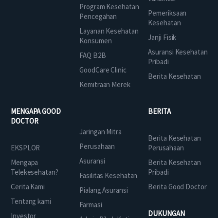
Program Kesehatan
Pemeriksaan
Pencegahan
Kesehatan
Layanan Kesehatan
Janji Fisik
Konsumen
Asuransi Kesehatan
FAQ B2B
Pribadi
GoodCare Clinic
Berita Kesehatan
Kemitraan Merek
MENGAPA GOOD
BERITA
DOCTOR
Jaringan Mitra
Berita Kesehatan
Perusahaan
EKSPLOR
Perusahaan
Asuransi
Mengapa
Berita Kesehatan
Telekesehatan?
Pribadi
Fasilitas Kesehatan
Cerita Kami
Berita Good Doctor
Pialang Asuransi
Tentang kami
Farmasi
DUKUNGAN
Investor