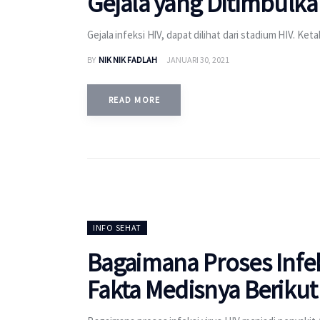
Gejala yang Ditimbulk
Gejala infeksi HIV, dapat dilihat dari stadium HIV. Keta
BY
NIK NIK FADLAH
JANUARI 30, 2021
READ MORE
INFO SEHAT
Bagaimana Proses Infek
Fakta Medisnya Berikut 