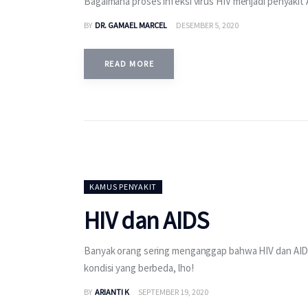
Bagaimana proses infeksi virus HIV menjadi penyakit 
BY
DR. GAMAEL MARCEL
DESEMBER 5, 2020
READ MORE
KAMUS PENYAKIT
HIV dan AIDS
Banyak orang sering menganggap bahwa HIV dan AID
kondisi yang berbeda, lho!
BY
ARIANTI K
SEPTEMBER 19, 2020