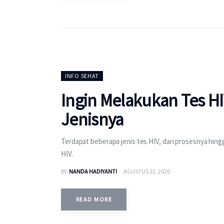
INFO SEHAT
Ingin Melakukan Tes HI
Jenisnya
Terdapat beberapa jenis tes HIV, dari prosesnya hing
HIV.
BY
NANDA HADIYANTI
AGUSTUS 22, 2020
READ MORE