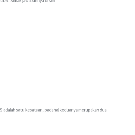
AIDS? Simak jawabannya di sini
S adalah satu kesatuan, padahal keduanya merupakan dua