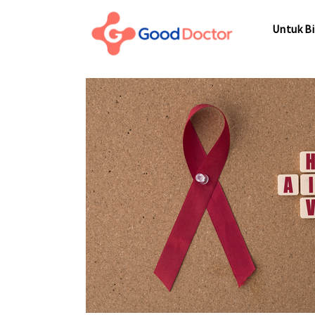
Untuk Bisnis
Untuk Bi
Untuk Anda
Mengapa Good Doctor
Untuk Bi
Berita
Layanan