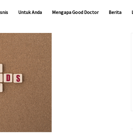
snis
Untuk Anda
Mengapa Good Doctor
Berita
snis
Untuk Anda
Mengapa Good Doctor
Berita