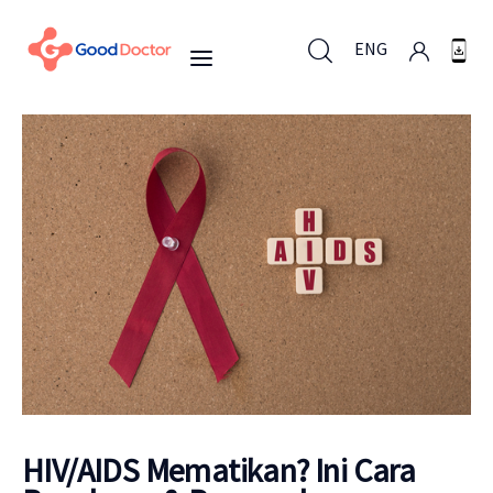
ENG
ENG
Untuk Bisnis
Untuk Anda
Mengapa Good Doctor
Berita
HIV/AIDS Mematikan? Ini Cara
Layanan