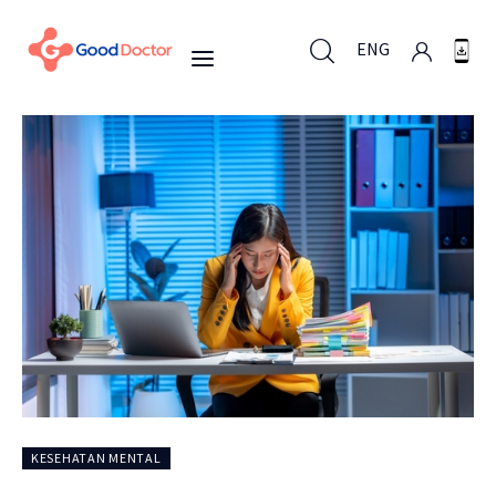
ENG
ENG
Untuk Bisnis
Untuk Anda
Mengapa Good Doctor
Berita
KESEHATAN MENTAL
Layanan