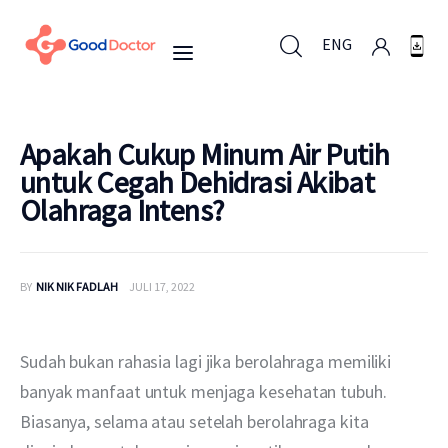
ENG
ENG
Apakah Cukup Minum Air Putih
untuk Cegah Dehidrasi Akibat
Olahraga Intens?
Untuk Bisnis
Untuk Anda
BY
NIK NIK FADLAH
JULI 17, 2022
Mengapa Good Doctor
Sudah bukan rahasia lagi jika berolahraga memiliki 
Berita
banyak manfaat untuk menjaga kesehatan tubuh. 
Biasanya, selama atau setelah berolahraga kita 
Layanan