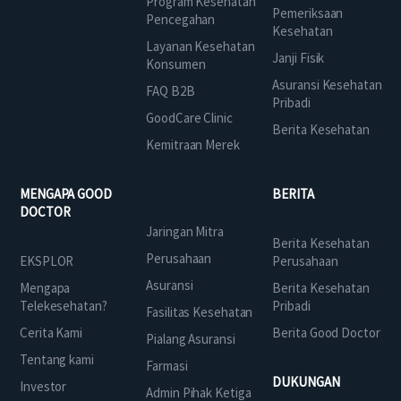
Program Kesehatan
Pemeriksaan
Pencegahan
Kesehatan
Layanan Kesehatan
Janji Fisik
Konsumen
Asuransi Kesehatan
FAQ B2B
Pribadi
GoodCare Clinic
Berita Kesehatan
Kemitraan Merek
MENGAPA GOOD
BERITA
DOCTOR
Jaringan Mitra
Berita Kesehatan
Perusahaan
EKSPLOR
Perusahaan
Asuransi
Mengapa
Berita Kesehatan
Telekesehatan?
Pribadi
Fasilitas Kesehatan
Cerita Kami
Berita Good Doctor
Pialang Asuransi
Tentang kami
Farmasi
DUKUNGAN
Investor
Admin Pihak Ketiga