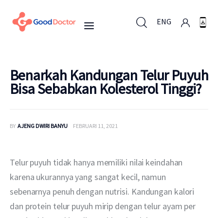
ENG
ENG
Benarkah Kandungan Telur Puyuh
Bisa Sebabkan Kolesterol Tinggi?
Untuk Bisnis
BY
AJENG DWIRI BANYU
FEBRUARI 11, 2021
Untuk Anda
Mengapa Good Doctor
Telur puyuh tidak hanya memiliki nilai keindahan 
karena ukurannya yang sangat kecil, namun 
Berita
sebenarnya penuh dengan nutrisi. Kandungan kalori 
dan protein telur puyuh mirip dengan telur ayam per 
Layanan