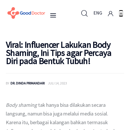
ENG
ENG
Viral: Influencer Lakukan Body
Shaming, Ini Tips agar Percaya
Diri pada Bentuk Tubuh!
Untuk Bisnis
Untuk Anda
BY
DR. DINDA PRIMANDARI
JULI 14, 2023
Mengapa Good Doctor
Body shaming
 tak hanya bisa dilakukan secara 
Berita
langsung, namun bisa juga melalui media sosial. 
Karena itu, berbagai kalangan bahkan termasuk 
Layanan