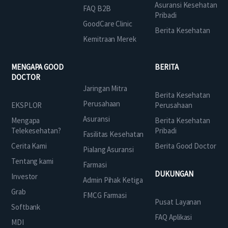
Asuransi Kesehatan
FAQ B2B
Pribadi
GoodCare Clinic
Berita Kesehatan
Kemitraan Merek
MENGAPA GOOD
BERITA
DOCTOR
Jaringan Mitra
Berita Kesehatan
Perusahaan
EKSPLOR
Perusahaan
Asuransi
Mengapa
Berita Kesehatan
Telekesehatan?
Pribadi
Fasilitas Kesehatan
Cerita Kami
Berita Good Doctor
Pialang Asuransi
Tentang kami
Farmasi
DUKUNGAN
Investor
Admin Pihak Ketiga
Grab
FMCG Farmasi
Pusat Layanan
Softbank
FAQ Aplikasi
MDI