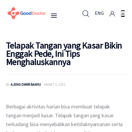
ENG
ENG
Telapak Tangan yang Kasar Bikin
Enggak Pede, Ini Tips
Menghaluskannya
Untuk Bisnis
Untuk Anda
BY
AJENG DWIRI BANYU
MARET 2, 2021
Mengapa Good Doctor
Berbagai aktivitas harian bisa membuat telapak 
Berita
tangan menjadi kasar. Telapak tangan yang kasar 
terkadang bisa menyebabkan ketidaknyamanan serta 
Layanan