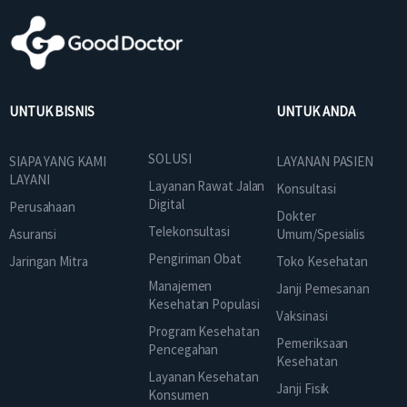
UNTUK BISNIS
UNTUK ANDA
SOLUSI
SIAPA YANG KAMI
LAYANAN PASIEN
LAYANI
Layanan Rawat Jalan
Konsultasi
Digital
Perusahaan
Dokter
Telekonsultasi
Asuransi
Umum/Spesialis
Pengiriman Obat
Jaringan Mitra
Toko Kesehatan
Manajemen
Janji Pemesanan
Kesehatan Populasi
Vaksinasi
Program Kesehatan
Pemeriksaan
Pencegahan
Kesehatan
Layanan Kesehatan
Janji Fisik
Konsumen