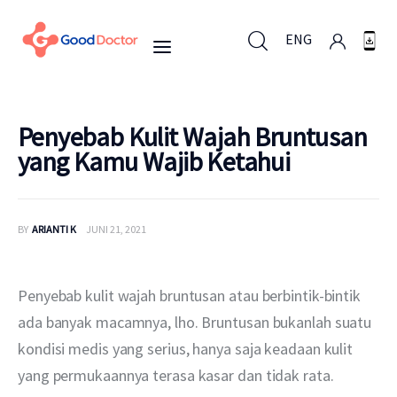
ENG
ENG
Penyebab Kulit Wajah Bruntusan
yang Kamu Wajib Ketahui
Untuk Bisnis
BY
ARIANTI K
JUNI 21, 2021
Untuk Anda
Mengapa Good Doctor
Penyebab kulit wajah bruntusan atau berbintik-bintik 
ada banyak macamnya, lho. Bruntusan bukanlah suatu 
Berita
kondisi medis yang serius, hanya saja keadaan kulit 
yang permukaannya terasa kasar dan tidak rata.
Layanan