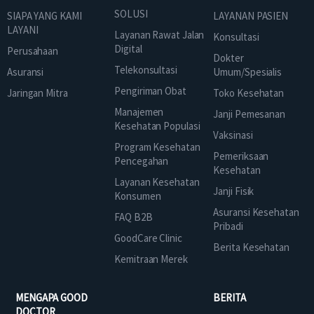
SOLUSI
SIAPA YANG KAMI
LAYANAN PASIEN
LAYANI
Layanan Rawat Jalan
Konsultasi
Digital
Perusahaan
Dokter
Telekonsultasi
Asuransi
Umum/Spesialis
Pengiriman Obat
Jaringan Mitra
Toko Kesehatan
Manajemen
Janji Pemesanan
Kesehatan Populasi
Vaksinasi
Program Kesehatan
Pemeriksaan
Pencegahan
Kesehatan
Layanan Kesehatan
Janji Fisik
Konsumen
Asuransi Kesehatan
FAQ B2B
Pribadi
GoodCare Clinic
Berita Kesehatan
Kemitraan Merek
MENGAPA GOOD
BERITA
DOCTOR