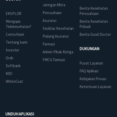
Jaringan Mitra
Berita Kesehatan
Perusahaan
EKSPLOR
Perusahaan
Asuransi
Mengapa
Berita Kesehatan
Telekesehatan?
Pribadi
Fasilitas Kesehatan
Cerita Kami
Berita Good Doctor
Pialang Asuransi
Tentang kami
Farmasi
DUKUNGAN
Investor
Admin Pihak Ketiga
Grab
FMCG Farmasi
Pusat Layanan
Softbank
FAQ Aplikasi
MDI
Kebijakan Privasi
WhiteCoat
Ketentuan Layanan
UNDUH APLIKASI