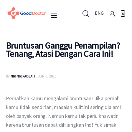
ENG
ENG
Bruntusan Ganggu Penampilan?
Tenang, Atasi Dengan Cara Ini!
Untuk Bisnis
BY
NIK NIK FADLAH
JUNI 1, 2020
Untuk Anda
Mengapa Good Doctor
Pernahkah kamu mengalami bruntusan? Jika pernah 
kamu tidak sendirian, masalah kulit ini sering dialami 
Berita
oleh banyak orang. Namun kamu tak perlu khawatir 
karena bruntusan dapat dihilangkan lho! Yuk simak 
Layanan