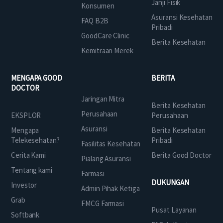
Janji Fisik
Konsumen
Asuransi Kesehatan
FAQ B2B
Pribadi
GoodCare Clinic
Berita Kesehatan
Kemitraan Merek
MENGAPA GOOD
BERITA
DOCTOR
Jaringan Mitra
Berita Kesehatan
Perusahaan
EKSPLOR
Perusahaan
Asuransi
Mengapa
Berita Kesehatan
Telekesehatan?
Pribadi
Fasilitas Kesehatan
Cerita Kami
Berita Good Doctor
Pialang Asuransi
Tentang kami
Farmasi
DUKUNGAN
Investor
Admin Pihak Ketiga
Grab
FMCG Farmasi
Pusat Layanan
Softbank