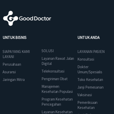
UNTUK BISNIS
UNTUK ANDA
SOLUSI
SIAPA YANG KAMI
LAYANAN PASIEN
LAYANI
Layanan Rawat Jalan
Konsultasi
Digital
Perusahaan
Dokter
Telekonsultasi
Asuransi
Umum/Spesialis
Pengiriman Obat
Jaringan Mitra
Toko Kesehatan
Manajemen
Janji Pemesanan
Kesehatan Populasi
Vaksinasi
Program Kesehatan
Pemeriksaan
Pencegahan
Kesehatan
Layanan Kesehatan