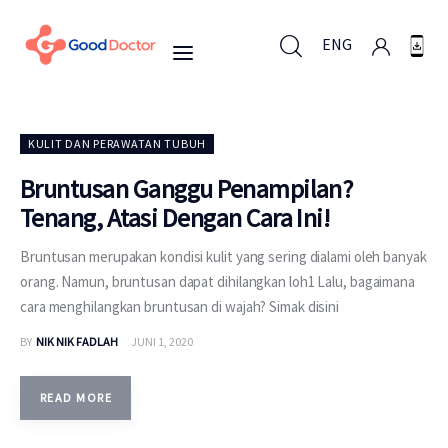
ENG
ENG
KULIT DAN PERAWATAN TUBUH
Bruntusan Ganggu Penampilan?
Tenang, Atasi Dengan Cara Ini!
Untuk Bisnis
Bruntusan merupakan kondisi kulit yang sering dialami oleh banyak
Untuk Anda
orang. Namun, bruntusan dapat dihilangkan loh1 Lalu, bagaimana
cara menghilangkan bruntusan di wajah? Simak disini
Mengapa Good Doctor
BY
NIK NIK FADLAH
JUNI 1, 2020
Berita
READ MORE
Layanan