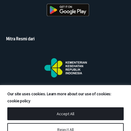
Mitra Resmi dari
Our site uses cookies. Learn more about our use of cookies:
cookie policy
Accept All
Copyright © 2026 Good Doctor. All rights reserved.
Reject All