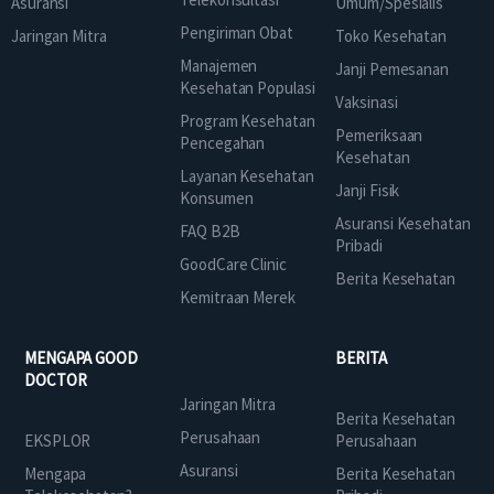
Asuransi
Umum/Spesialis
Pengiriman Obat
Jaringan Mitra
Toko Kesehatan
Manajemen
Janji Pemesanan
Kesehatan Populasi
Vaksinasi
Program Kesehatan
Pemeriksaan
Pencegahan
Kesehatan
Layanan Kesehatan
Janji Fisik
Konsumen
Asuransi Kesehatan
FAQ B2B
Pribadi
GoodCare Clinic
Berita Kesehatan
Kemitraan Merek
MENGAPA GOOD
BERITA
DOCTOR
Jaringan Mitra
Berita Kesehatan
Perusahaan
EKSPLOR
Perusahaan
Asuransi
Mengapa
Berita Kesehatan