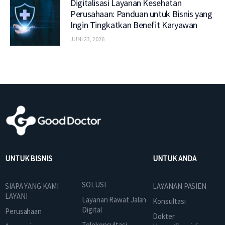
Digitalisasi Layanan Kesehatan
Perusahaan: Panduan untuk Bisnis yang
Ingin Tingkatkan Benefit Karyawan
JUNI 23, 2026
UNTUK BISNIS
UNTUK ANDA
SOLUSI
SIAPA YANG KAMI
LAYANAN PASIEN
LAYANI
Layanan Rawat Jalan
Konsultasi
Digital
Perusahaan
Dokter
Telekonsultasi