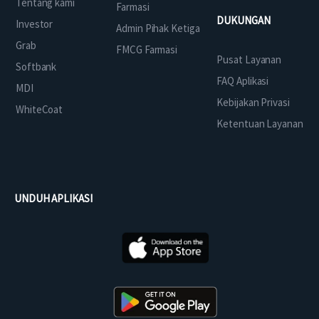
Tentang kami
Farmasi
DUKUNGAN
Investor
Admin Pihak Ketiga
Grab
FMCG Farmasi
Pusat Layanan
Softbank
FAQ Aplikasi
MDI
Kebijakan Privasi
WhiteCoat
Ketentuan Layanan
UNDUH APLIKASI