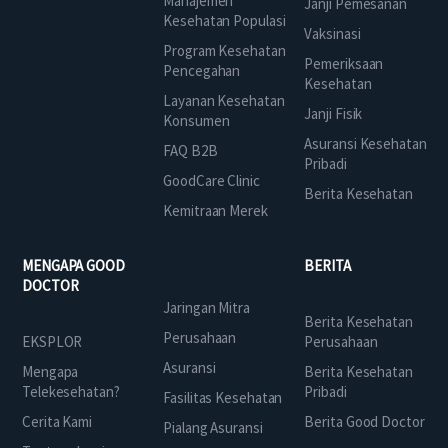
Manajemen
Janji Pemesanan
Kesehatan Populasi
Vaksinasi
Program Kesehatan
Pemeriksaan
Pencegahan
Kesehatan
Layanan Kesehatan
Janji Fisik
Konsumen
Asuransi Kesehatan
FAQ B2B
Pribadi
GoodCare Clinic
Berita Kesehatan
Kemitraan Merek
MENGAPA GOOD
BERITA
DOCTOR
Jaringan Mitra
Berita Kesehatan
Perusahaan
EKSPLOR
Perusahaan
Asuransi
Mengapa
Berita Kesehatan
Telekesehatan?
Pribadi
Fasilitas Kesehatan
Cerita Kami
Berita Good Doctor
Pialang Asuransi