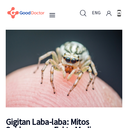
ENG
ENG
Untuk Bisnis
Untuk Anda
Mengapa Good Doctor
Berita
Gigitan Laba-laba: Mitos
Layanan