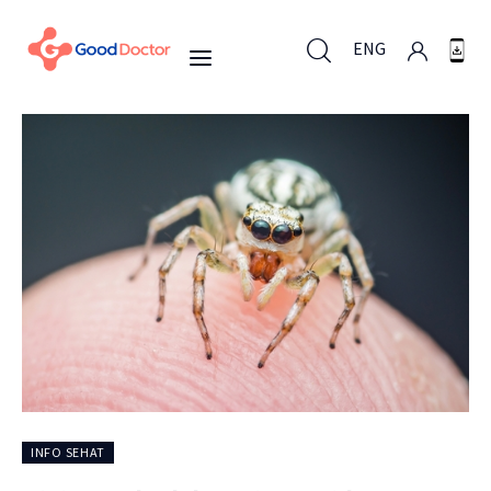
ENG
ENG
Untuk Bisnis
Untuk Anda
Mengapa Good Doctor
Berita
INFO SEHAT
Layanan