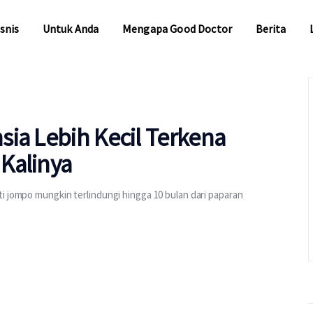
snis
Untuk Anda
Mengapa Good Doctor
Berita
snis
Untuk Anda
Mengapa Good Doctor
Berita
ia Lebih Kecil Terkena
Kalinya
i jompo mungkin terlindungi hingga 10 bulan dari paparan