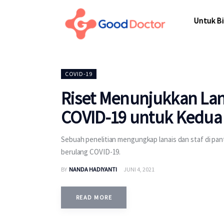
Untuk Bisnis
Untuk Bi
Untuk Anda
Mengapa Good Doctor
Untuk Bi
COVID-19
Berita
Riset Menunjukkan Lans
Layanan
COVID-19 untuk Kedua 
Sebuah penelitian mengungkap lanais dan staf di pant
berulang COVID-19.
BY
NANDA HADIYANTI
JUNI 4, 2021
READ MORE