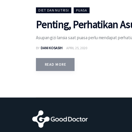
DIET DAN NUTRISI
PUASA
Penting, Perhatikan As
Asupan gizi lansia saat puasa perlu mendapat perhat
BY
DANI KOSASIH
APRIL 25, 2020
READ MORE