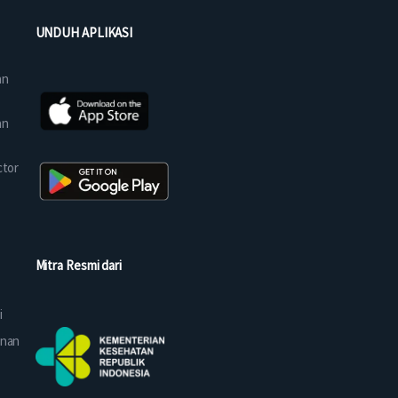
UNDUH APLIKASI
an
an
ctor
Mitra Resmi dari
i
anan