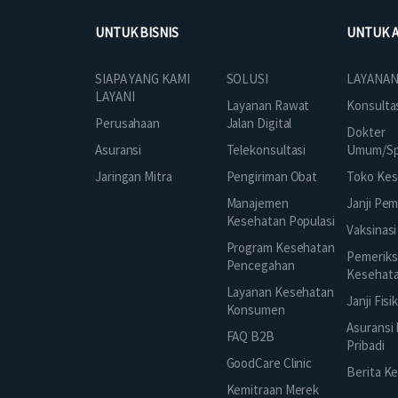
UNTUK BISNIS
UNTUK 
SOLUSI
SIAPA YANG KAMI
LAYANAN
LAYANI
Layanan Rawat
Konsulta
Jalan Digital
Perusahaan
Dokter
Telekonsultasi
Asuransi
Umum/Spe
Pengiriman Obat
Jaringan Mitra
Toko Kes
Manajemen
Janji Pe
Kesehatan Populasi
Vaksinasi
Program Kesehatan
Pemeriks
Pencegahan
Kesehat
Layanan Kesehatan
Janji Fisi
Konsumen
Asuransi
FAQ B2B
Pribadi
GoodCare Clinic
Berita K
Kemitraan Merek