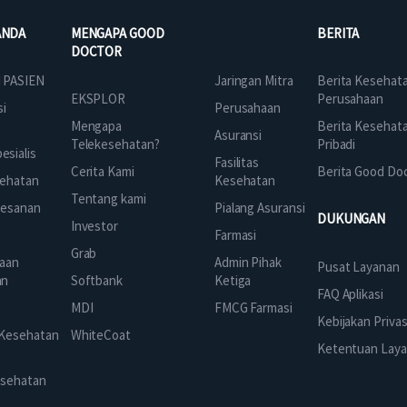
ANDA
MENGAPA GOOD
BERITA
DOCTOR
Jaringan Mitra
 PASIEN
Berita Kesehat
EKSPLOR
Perusahaan
Perusahaan
si
Mengapa
Berita Kesehat
Asuransi
Telekesehatan?
Pribadi
sialis
Fasilitas
Cerita Kami
Berita Good Do
Kesehatan
ehatan
Tentang kami
Pialang Asuransi
mesanan
DUKUNGAN
Investor
Farmasi
Grab
Admin Pihak
aan
Pusat Layanan
Ketiga
an
Softbank
FAQ Aplikasi
FMCG Farmasi
k
MDI
Kebijakan Privas
 Kesehatan
WhiteCoat
Ketentuan Lay
esehatan