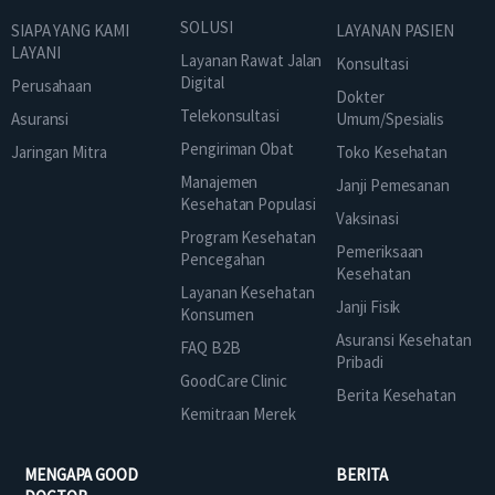
SOLUSI
SIAPA YANG KAMI
LAYANAN PASIEN
LAYANI
Layanan Rawat Jalan
Konsultasi
Digital
Perusahaan
Dokter
Telekonsultasi
Asuransi
Umum/Spesialis
Pengiriman Obat
Jaringan Mitra
Toko Kesehatan
Manajemen
Janji Pemesanan
Kesehatan Populasi
Vaksinasi
Program Kesehatan
Pemeriksaan
Pencegahan
Kesehatan
Layanan Kesehatan
Janji Fisik
Konsumen
Asuransi Kesehatan
FAQ B2B
Pribadi
GoodCare Clinic
Berita Kesehatan
Kemitraan Merek
MENGAPA GOOD
BERITA