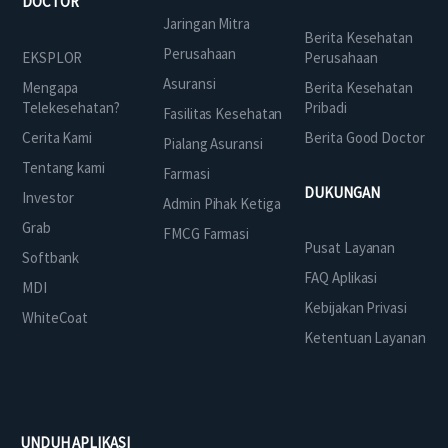
DOCTOR
Jaringan Mitra
Berita Kesehatan
Perusahaan
EKSPLOR
Perusahaan
Asuransi
Mengapa
Berita Kesehatan
Telekesehatan?
Pribadi
Fasilitas Kesehatan
Cerita Kami
Berita Good Doctor
Pialang Asuransi
Tentang kami
Farmasi
DUKUNGAN
Investor
Admin Pihak Ketiga
Grab
FMCG Farmasi
Pusat Layanan
Softbank
FAQ Aplikasi
MDI
Kebijakan Privasi
WhiteCoat
Ketentuan Layanan
UNDUH APLIKASI