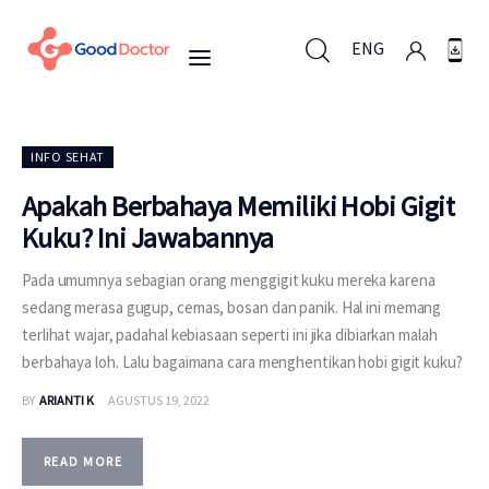
ENG
ENG
INFO SEHAT
Apakah Berbahaya Memiliki Hobi Gigit
Kuku? Ini Jawabannya
Untuk Bisnis
Pada umumnya sebagian orang menggigit kuku mereka karena
Untuk Anda
sedang merasa gugup, cemas, bosan dan panik. Hal ini memang
terlihat wajar, padahal kebiasaan seperti ini jika dibiarkan malah
Mengapa Good Doctor
berbahaya loh. Lalu bagaimana cara menghentikan hobi gigit kuku?
BY
ARIANTI K
AGUSTUS 19, 2022
Berita
READ MORE
Layanan