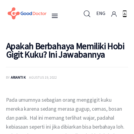
ENG
ENG
Apakah Berbahaya Memiliki Hobi
Gigit Kuku? Ini Jawabannya
Untuk Bisnis
BY
ARIANTI K
AGUSTUS 19, 2022
Untuk Anda
Mengapa Good Doctor
Pada umumnya sebagian orang menggigit kuku 
mereka karena sedang merasa gugup, cemas, bosan 
Berita
dan panik. Hal ini memang terlihat wajar, padahal 
kebiasaan seperti ini jika dibiarkan bisa berbahaya loh. 
Layanan