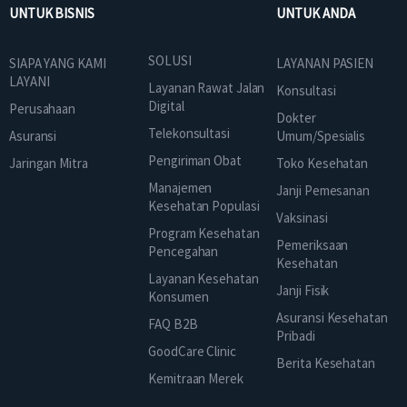
UNTUK BISNIS
UNTUK ANDA
SOLUSI
SIAPA YANG KAMI
LAYANAN PASIEN
LAYANI
Layanan Rawat Jalan
Konsultasi
Digital
Perusahaan
Dokter
Telekonsultasi
Asuransi
Umum/Spesialis
Pengiriman Obat
Jaringan Mitra
Toko Kesehatan
Manajemen
Janji Pemesanan
Kesehatan Populasi
Vaksinasi
Program Kesehatan
Pemeriksaan
Pencegahan
Kesehatan
Layanan Kesehatan
Janji Fisik
Konsumen
Asuransi Kesehatan
FAQ B2B
Pribadi
GoodCare Clinic
Berita Kesehatan
Kemitraan Merek