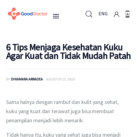
ENG
ENG
6 Tips Menjaga Kesehatan Kuku
Agar Kuat dan Tidak Mudah Patah
Untuk Bisnis
BY
DHIAMARA ARRADEA
AGUSTUS 13, 2020
Untuk Anda
Mengapa Good Doctor
Sama halnya dengan rambut dan kulit yang sehat, 
kuku yang kuat dan terawat juga bisa membuat 
Berita
penampilan menjadi lebih menarik.
Layanan
Tidak hanya itu, kuku yang sehat juga bisa menjadi 