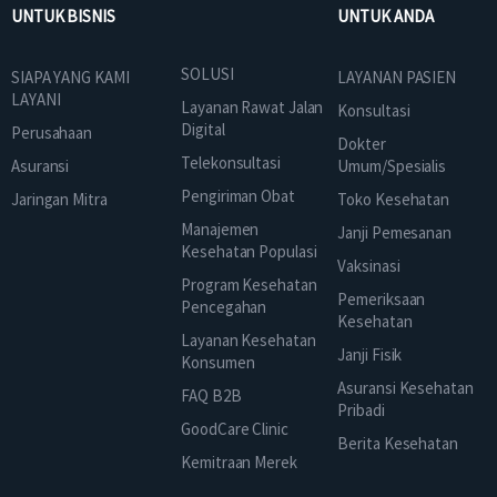
UNTUK BISNIS
UNTUK ANDA
SOLUSI
SIAPA YANG KAMI
LAYANAN PASIEN
LAYANI
Layanan Rawat Jalan
Konsultasi
Digital
Perusahaan
Dokter
Telekonsultasi
Asuransi
Umum/Spesialis
Pengiriman Obat
Jaringan Mitra
Toko Kesehatan
Manajemen
Janji Pemesanan
Kesehatan Populasi
Vaksinasi
Program Kesehatan
Pemeriksaan
Pencegahan
Kesehatan
Layanan Kesehatan
Janji Fisik
Konsumen
Asuransi Kesehatan
FAQ B2B
Pribadi
GoodCare Clinic
Berita Kesehatan
Kemitraan Merek