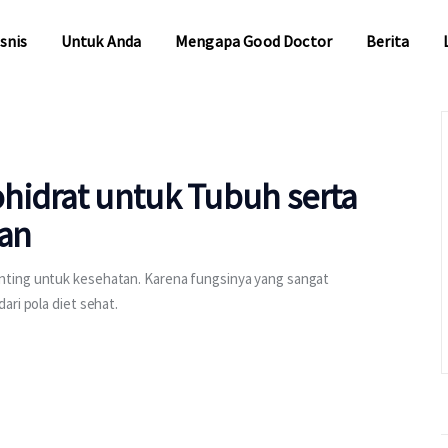
snis
Untuk Anda
Mengapa Good Doctor
Berita
snis
Untuk Anda
Mengapa Good Doctor
Berita
hidrat untuk Tubuh serta
Untuk Bisnis
an
Untuk Anda
nting untuk kesehatan. Karena fungsinya yang sangat
ari pola diet sehat.
Mengapa Good Doctor
Berita
Layanan