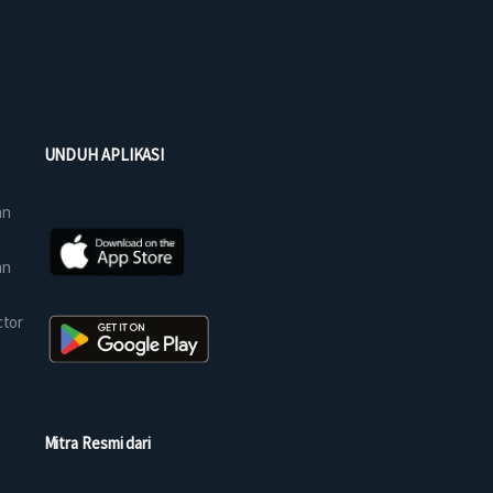
UNDUH APLIKASI
an
an
ctor
Mitra Resmi dari