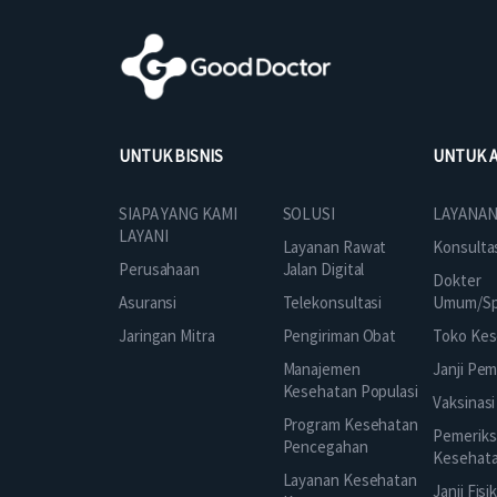
UNTUK BISNIS
UNTUK 
SOLUSI
SIAPA YANG KAMI
LAYANAN
LAYANI
Layanan Rawat
Konsulta
Jalan Digital
Perusahaan
Dokter
Telekonsultasi
Asuransi
Umum/Spe
Pengiriman Obat
Jaringan Mitra
Toko Kes
Manajemen
Janji Pe
Kesehatan Populasi
Vaksinasi
Program Kesehatan
Pemeriks
Pencegahan
Kesehat
Layanan Kesehatan
Janji Fisi