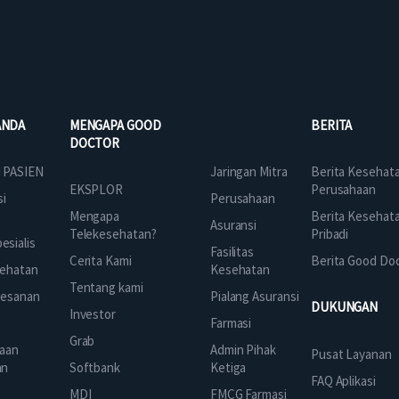
ANDA
MENGAPA GOOD
BERITA
DOCTOR
Jaringan Mitra
 PASIEN
Berita Kesehat
EKSPLOR
Perusahaan
Perusahaan
si
Mengapa
Berita Kesehat
Asuransi
Telekesehatan?
Pribadi
sialis
Fasilitas
Cerita Kami
Berita Good Do
Kesehatan
ehatan
Tentang kami
Pialang Asuransi
mesanan
DUKUNGAN
Investor
Farmasi
Grab
Admin Pihak
aan
Pusat Layanan
Ketiga
an
Softbank
FAQ Aplikasi
FMCG Farmasi
k
MDI