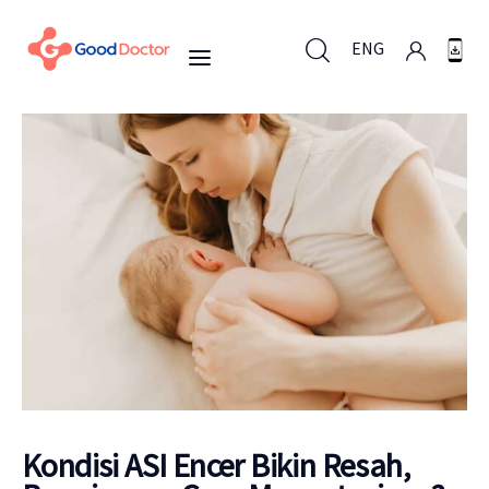
ENG
ENG
Untuk Bisnis
Untuk Anda
Mengapa Good Doctor
Berita
Kondisi ASI Encer Bikin Resah,
Layanan