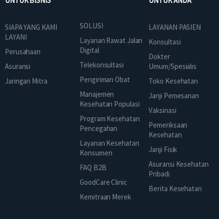
UNTUK BISNIS
UNTUK ANDA
SOLUSI
SIAPA YANG KAMI
LAYANAN PASIEN
LAYANI
Layanan Rawat Jalan
Konsultasi
Digital
Perusahaan
Dokter
Telekonsultasi
Asuransi
Umum/Spesialis
Pengiriman Obat
Jaringan Mitra
Toko Kesehatan
Manajemen
Janji Pemesanan
Kesehatan Populasi
Vaksinasi
Program Kesehatan
Pemeriksaan
Pencegahan
Kesehatan
Layanan Kesehatan
Janji Fisik
Konsumen
Asuransi Kesehatan
FAQ B2B
Pribadi
GoodCare Clinic
Berita Kesehatan
Kemitraan Merek